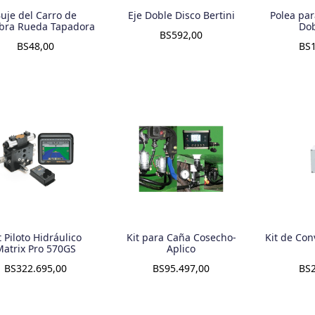
uje del Carro de
Eje Doble Disco Bertini
Polea par
bra Rueda Tapadora
Dob
BS
592,00
BS
48,00
BS
t Piloto Hidráulico
Kit para Caña Cosecho-
Kit de Con
Matrix Pro 570GS
Aplico
BS
322.695,00
BS
95.497,00
BS