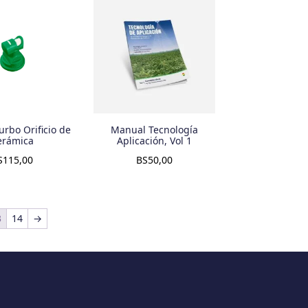
urbo Orificio de
Manual Tecnología
erámica
Aplicación, Vol 1
S
115,00
BS
50,00
3
14
→