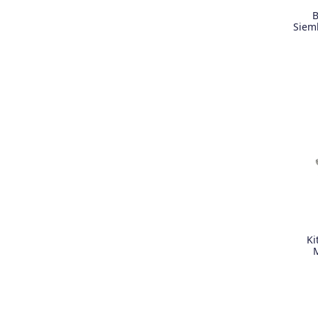
B
Siem
Ki