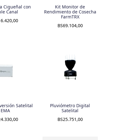
a Cigueñal con
Kit Monitor de
le Canal
Rendimiento de Cosecha
FarmTRX
16.420,00
BS
69.104,00
versión Satelital
Pluviómetro Digital
EMA
Satelital
24.330,00
BS
25.751,00