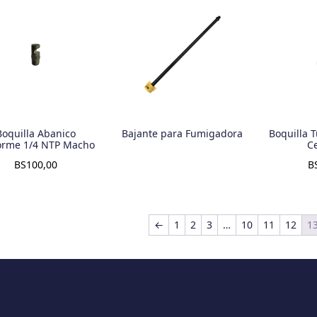
Boquilla Abanico
Bajante para Fumigadora
Boquilla T
orme 1/4 NTP Macho
C
BS
100,00
B
←
1
2
3
…
10
11
12
1