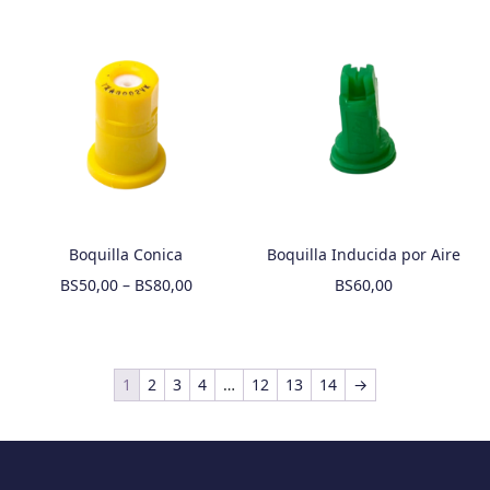
Boquilla Conica
Boquilla Inducida por Aire
BS
50,00
–
BS
80,00
BS
60,00
1
2
3
4
…
12
13
14
→