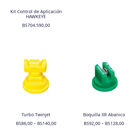
Kit Control de Aplicación
HAWKEYE
BS
704.590,00
Turbo Twinjet
Boquilla XR Abanico
BS
86,00
–
BS
140,00
BS
92,00
–
BS
128,00