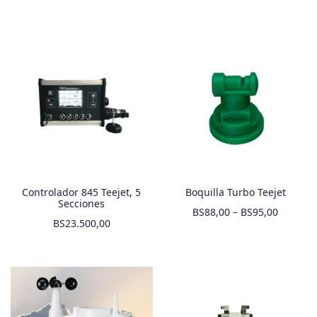
Controlador 845 Teejet, 5
Boquilla Turbo Teejet
Secciones
BS
88,00
–
BS
95,00
BS
23.500,00