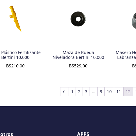
Plástico Fertilizante
Maza de Rueda
Masero H
Bertini 10.000
Niveladora Bertini 10.000
Labranza 
BS
210,00
BS
529,00
B
←
1
2
3
…
9
10
11
12
otros
APPS