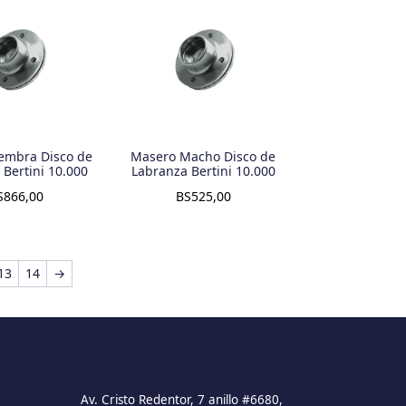
embra Disco de
Masero Macho Disco de
Bertini 10.000
Labranza Bertini 10.000
S
866,00
BS
525,00
13
14
→
Av. Cristo Redentor, 7 anillo #6680,