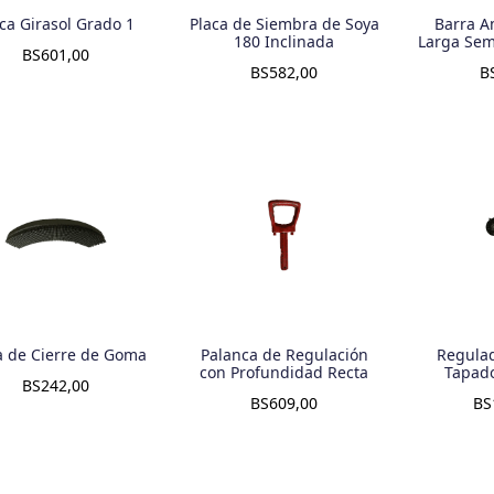
ca Girasol Grado 1
Placa de Siembra de Soya
Barra A
180 Inclinada
Larga Sem
BS
601,00
BS
582,00
B
a de Cierre de Goma
Palanca de Regulación
Regula
con Profundidad Recta
Tapad
BS
242,00
BS
609,00
BS