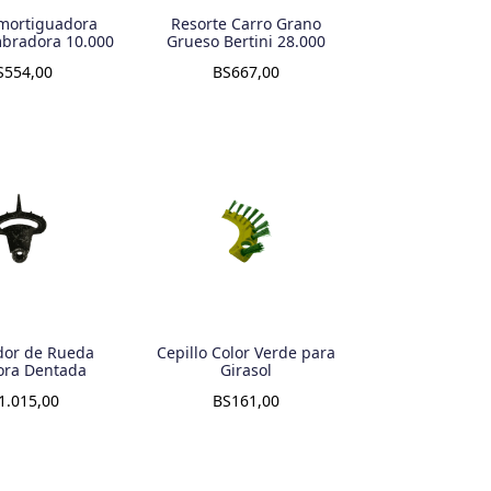
mortiguadora
Resorte Carro Grano
bradora 10.000
Grueso Bertini 28.000
S
554,00
BS
667,00
dor de Rueda
Cepillo Color Verde para
ora Dentada
Girasol
1.015,00
BS
161,00