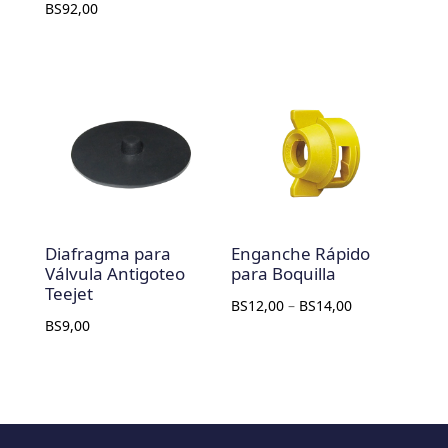
BS
92,00
Diafragma para
Enganche Rápido
Válvula Antigoteo
para Boquilla
Teejet
BS
12,00
–
BS
14,00
BS
9,00