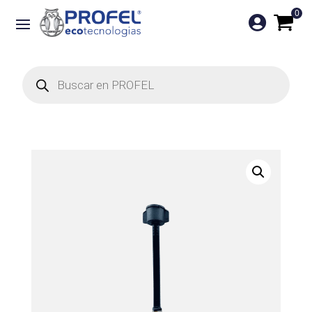
0

Búsqueda
de
productos