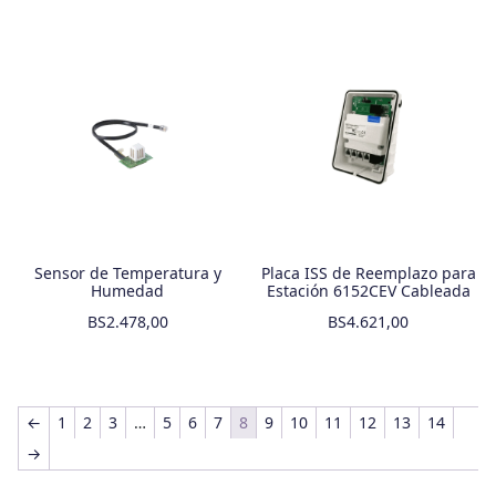
Sensor de Temperatura y
Placa ISS de Reemplazo para
Humedad
Estación 6152CEV Cableada
BS
2.478,00
BS
4.621,00
←
1
2
3
…
5
6
7
8
9
10
11
12
13
14
→