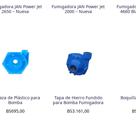
adora JAN Power Jet
Fumigadora JAN Power Jet
Fumigado
2650 – Nueva
2000 – Nueva
4660 Bl
aza de Plástico para
Tapa de Hierro Fundido
Boquill
Bomba
para Bomba Fumigadora
BS
695,00
BS
3.161,00
B