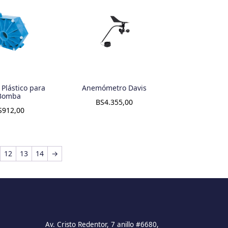
 Plástico para
Anemómetro Davis
Bomba
BS
4.355,00
S
912,00
12
13
14
→
Av. Cristo Redentor, 7 anillo #6680,