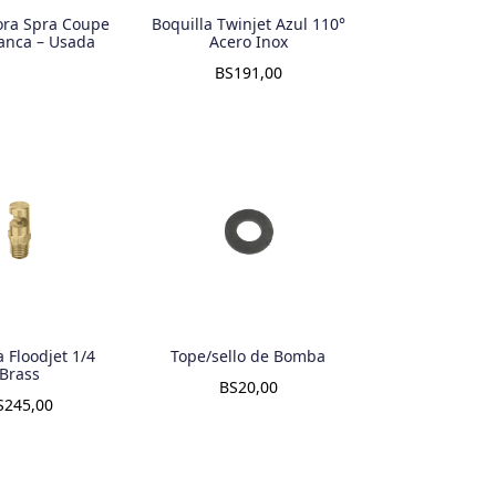
ra Spra Coupe
Boquilla Twinjet Azul 110°
anca – Usada
Acero Inox
BS
191,00
a Floodjet 1/4
Tope/sello de Bomba
Brass
BS
20,00
S
245,00