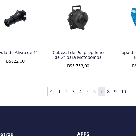
vula de Alivio de 1″
Cabezal de Polipropileno
Tapa de
de 2″ para Motobomba
BS
822,00
BS
5.753,00
B
←
1
2
3
4
5
6
7
8
9
10
…
otros
APPS