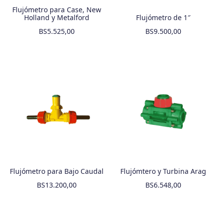
Flujómetro para Case, New
Holland y Metalford
Flujómetro de 1″
BS
5.525,00
BS
9.500,00
Flujómetro para Bajo Caudal
Flujómtero y Turbina Arag
BS
13.200,00
BS
6.548,00