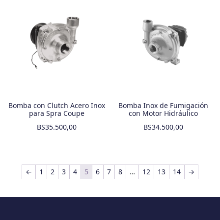
Bomba con Clutch Acero Inox
Bomba Inox de Fumigación
para Spra Coupe
con Motor Hidráulico
BS
35.500,00
BS
34.500,00
←
1
2
3
4
5
6
7
8
…
12
13
14
→